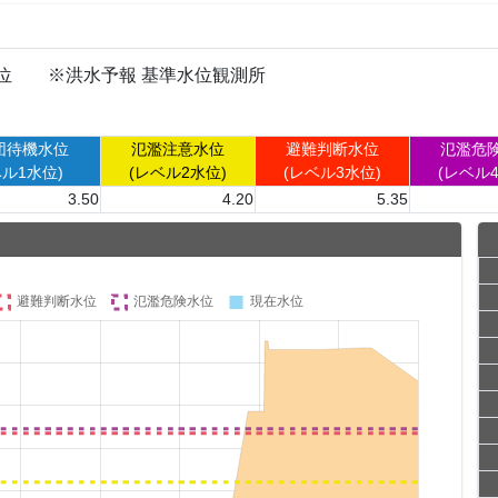
川水位 ※洪水予報 基準水位観測所
団待機水位
氾濫注意水位
避難判断水位
氾濫危
ベル1水位)
(レベル2水位)
(レベル3水位)
(レベル
3.50
4.20
5.35