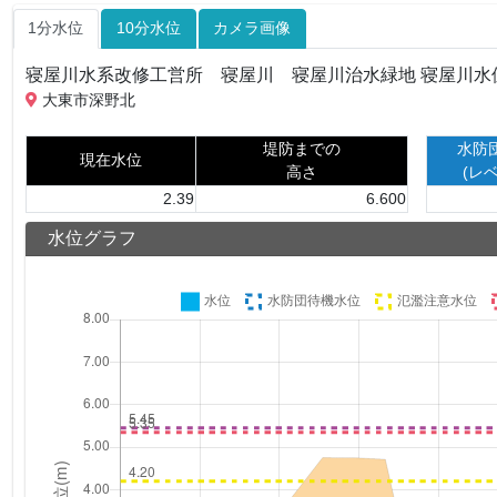
1分水位
10分水位
カメラ画像
寝屋川水系改修工営所 寝屋川 寝屋川治水緑地 寝屋
大東市深野北
堤防までの
水防
現在水位
高さ
(レ
2.39
6.600
水位グラフ