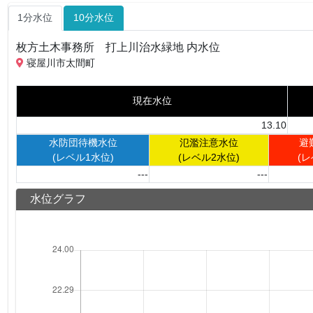
1分水位
10分水位
枚方土木事務所 打上川治水緑地 内水位
寝屋川市太間町
現在水位
13.10
水防団待機水位
氾濫注意水位
避
(レベル1水位)
(レベル2水位)
(レ
---
---
水位グラフ